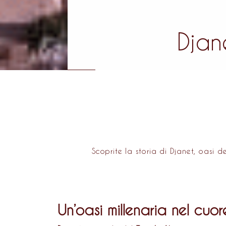
Djane
Scoprite la storia di Djanet, oasi d
Un’oasi millenaria nel cuo