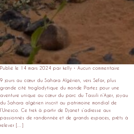
Publié le 14 mars 2024 par kelly • Aucun commentaire
9 jours au cœur du Sahara Algérien, vers Sefar, plus
grande cité troglodytique du monde Partez pour une
aventure unique au cœur du parc du Tassili n’Ajjer, joyau
du Sahara algérien inscrit au patrimoine mondial de
l’Unesco. Ce trek à partir de Djanet s’adresse aux
passionnés de randonnée et de grands espaces, prêts à
relever […]